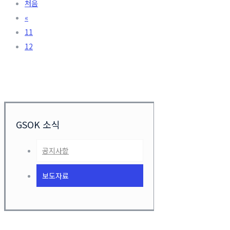
처음
«
11
12
GSOK 소식
공지사항
보도자료