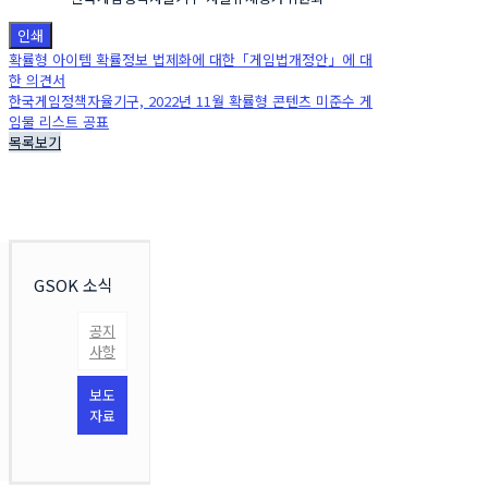
인쇄
확률형 아이템 확률정보 법제화에 대한「게임법개정안」에 대
한 의견서
한국게임정책자율기구, 2022년 11월 확률형 콘텐츠 미준수 게
임물 리스트 공표
목록보기
GSOK 소식
공지
사항
보도
자료