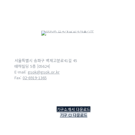
서울특별시 송파구 백제고분로41길 45
태하빌딩 5층 [05624]
E-mail:
gsok@gsok.or.kr
Fax:
02-6919-1365
기구소개서 다운로드
기구 CI 다운로드