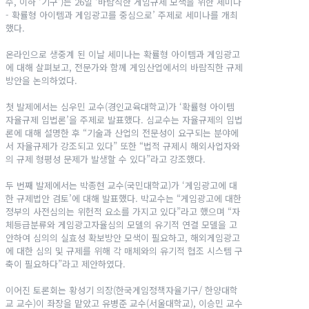
수, 이하 ‘기구’)는 26일 ‘바람직한 게임규제 모색을 위한 세미나
- 확률형 아이템과 게임광고를 중심으로’ 주제로 세미나를 개최
했다.
온라인으로 생중계 된 이날 세미나는 확률형 아이템과 게임광고
에 대해 살펴보고, 전문가와 함께 게임산업에서의 바람직한 규제
방안을 논의하였다.
첫 발제에서는 심우민 교수(경인교육대학교)가 ‘확률형 아이템
자율규제 입법론’을 주제로 발표했다. 심교수는 자율규제의 입법
론에 대해 설명한 후 “기술과 산업의 전문성이 요구되는 분야에
서 자율규제가 강조되고 있다” 또한 “법적 규제시 해외사업자와
의 규제 형평성 문제가 발생할 수 있다”라고 강조했다.
두 번째 발제에서는 박종현 교수(국민대학교)가 ‘게임광고에 대
한 규제법안 검토’에 대해 발표했다. 박교수는 “게임광고에 대한
정부의 사전심의는 위헌적 요소를 가지고 있다”라고 했으며 “자
체등급분류와 게임광고자율심의 모델의 유기적 연결 모델을 고
안하여 심의의 실효성 확보방안 모색이 필요하고, 해외게임광고
에 대한 심의 및 규제를 위해 각 매체와의 유기적 협조 시스템 구
축이 필요하다”라고 제안하였다.
이어진 토론회는 황성기 의장(한국게임정책자율기구/ 한양대학
교 교수)이 좌장을 맡았고 유병준 교수(서울대학교), 이승민 교수