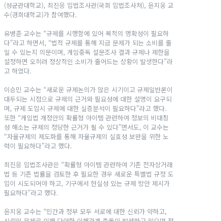
(성균관대학교), 최진응 입법조사관(국회 입법조사처), 윤지웅 교
수(경희대학교)가 참여했다.
유병준 교수는 “규제를 시행함에 있어 목적의 명확성이 필요하
다”라고 하면서, “법적 규제를 통해 지금 문제가 되는 소비를 줄
일 수 있는지 의문이며, 게임중독 설문조사 결과 규제나 제한을
설정하면 오히려 정상적인 소비가 줄어드는 상황이 발생한다”라
고 하였다.
이승민 교수는 “새로운 규제논의가 많은 시기이고 규제일반론이
대두되는 시점으로 규제의 근거와 필요성에 대한 설명이 요구되
며, 규제 도입시 규제에 대한 실증분석이 필요하다”라고 했다.
또한 “게임법 개정안의 확률형 아이템 관련하여 정보의 비대칭
성 해소는 규제의 정당한 근거가 될 수 있다”면서도, 이 교수는
“자율규제의 제도화를 통해 자율규제의 실효성 보완을 위한 노
력이 필요하다”라고 했다.
최진응 입법조사관은 “확률형 아이템 관련하여 기존 전자상거래
법 등 기존 법률을 검토한 후 필요한 경우 새로운 특별법 규정 도
입이 시도되어야 하고, 기구에서 현실성 있는 규제 방안 제시가
필요하다”라고 했다.
윤지웅 교수는 “민간과 정부 모두 서로에 대한 신뢰가 약하고,
신뢰의 문제로 인해 다양한 이해관계 충돌이 발생하고 있으며 정