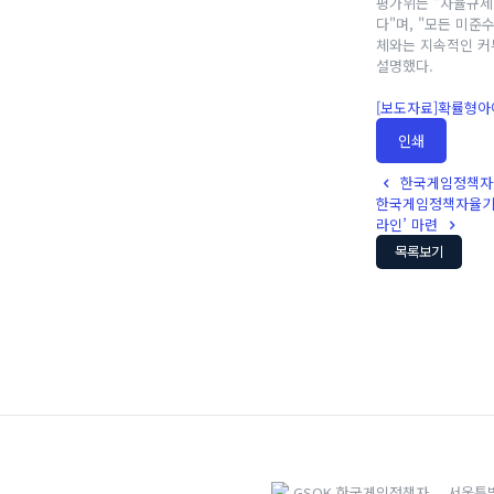
평가위는 "자율규제 
다"며, "모든 미준
체와는 지속적인 커
설명했다.
[보도자료]확률형아
인쇄
한국게임정책자율
한국게임정책자율기구
라인’ 마련
목록보기
서울특