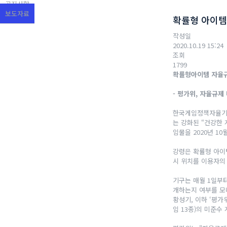
공지사항
보도자료
확률형 아이템
작성일
2020.10.19 15:24
조회
1799
확률형아이템 자율
-
평가위
,
자율규제 
한국게임정책자율기구
는 강화된 “건강한 
임물을 2020년 10
강령은 확률형 아이
시 위치를 이용자의
기구는 매월 1일부
개하는지 여부를 모
황성기, 이하 ‘평가위
임 13종)의 미준수