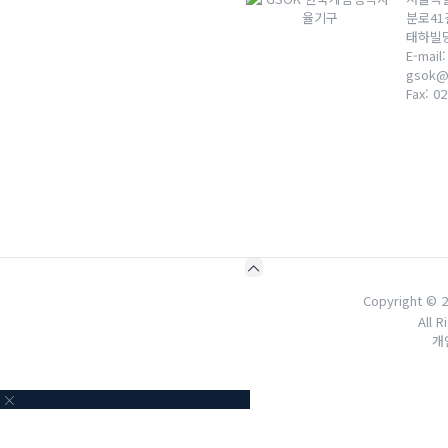
분로41
태하빌딩 
E-mail:
gsok@
Fax:
02
Copyright 
All 
개