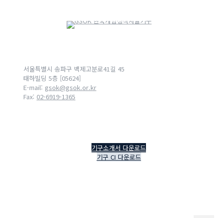
서울특별시 송파구 백제고분로41길 45
태하빌딩 5층 [05624]
E-mail:
gsok@gsok.or.kr
Fax:
02-6919-1365
기구소개서 다운로드
기구 CI 다운로드