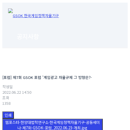
공지사항
[포럼] 제7회 GSOK 포럼 '게임광고 자율규제 그 방향은?-
작성일
2022.06.22 14:50
조회
1358
인쇄
웹포스터-한양대법학연구소·한국게임정책자율기구-공동세미
나-제7회-GSOK-포럼_2022.06.23-개최.jpg