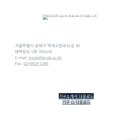
서울특별시 송파구 백제고분로41길 45
태하빌딩 5층 [05624]
E-mail:
gsok@gsok.or.kr
Fax:
02-6919-1365
기구소개서 다운로드
기구 CI 다운로드