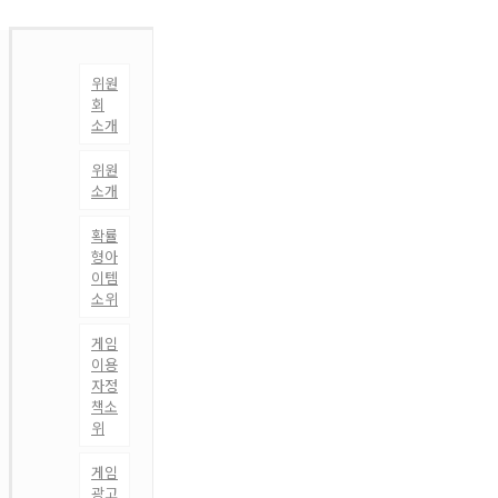
위원
회
소개
위원
소개
확률
형아
이템
소위
게임
이용
자정
책소
위
게임
광고