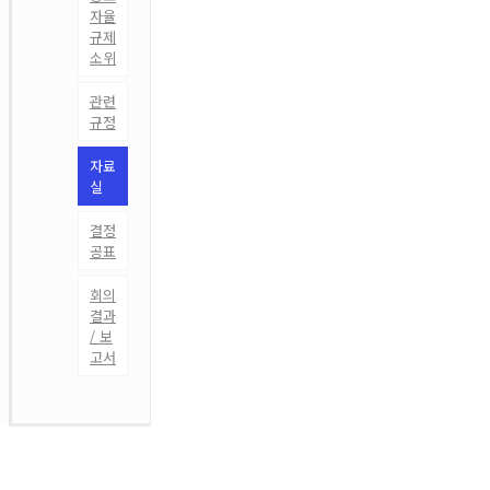
자율
규제
소위
관련
규정
자료
실
결정
공표
회의
결과
/ 보
고서