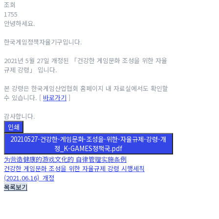
조회
1755
안녕하세요.
한국게임정책자율기구입니다.
2021년 5월 27일 개정된 「건강한 게임문화 조성을 위한 자율
규제 강령」 입니다.
본 강령은 한국게임산업협회 홈페이지 내 자료실에서도 확인할
수 있습니다. [
바로가기
]
감사합니다.
인쇄
20210527-건강한-게임문화-조성을-위한-자율규제-강령-개
정_K-GAMES정책국.pdf
为营造健康的游戏文化的 自律管理实施条例
건강한 게임문화 조성을 위한 자율규제 강령 시행세칙
(2021.06.16)_개정
목록보기