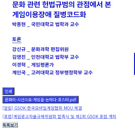
인쇄
문화의-시선으로-게임을-논하다-포스터.pdf
[알림] GSOK-한국모바일게임협회 MOU 체결
[포럼]게임광고자율규제위원회 발족식 및 제1회 GSOK 포럼 개최
목록보기