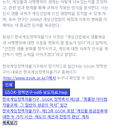
는지, 게임물과 사행행위의 경계는 어떻게 나누었는지를 조망하
고, 관련 법과 판례를 통해 규제가 적용된 방식을 분석한다. 이는
당시 경품 규제가 게임산업에 미친 영향력을 짐작할 수 있게 하
며, 후속 연구인 2006년 게임산업법의 제정과 이후의 변화를 이
해하는 데 중요한 단서를 제공한다.
황성기 한국게임정책자율기구 의장은 “게임산업에서 경품제공
과 사행행위에 대한 구분을 명확히 할 필요가 있다”라고 말하며,
“건전한 경품 문화를 정착시키고, 게임에 대한 사회적 인식을 개
선하기 위한 노력을 이어가겠다”라고 밝혔다.
한국게임정책자율기구에서 정기적으로 발간되는 GSOK 정책연
구의 내용은 한국게임정책자율기구 홈페이지
(
http://www.gsok.or.kr/)에서
누구나 확인할 수 있다.
인쇄
GSOK-정책연구-vol6-보도자료.hwp
한국게임정책자율기구, GSOK 정책백서 제3권, “확률형 아이템
자율규제- 그 절반의 성공의 역사” 발간
한국게임정책자율기구, 제12회 GSOK 포럼 ‘게임물 등급분류에
대한 두 가지 시선- 제도의 개선과 헌법적 판단’ 개최
목록보기