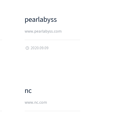
pearlabyss
www.pearlabyss.com
2020.09.09
nc
www.nc.com