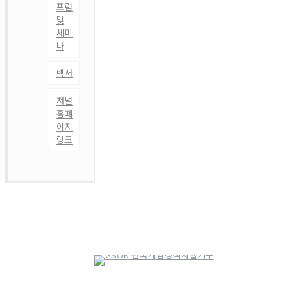
포럼
및
세미
나
백서
저널
홈페
이지
링크