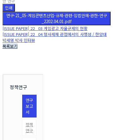
한 연구
인쇄
연구-21_05-게임콘텐츠산업-규제-관련-입법안에-관한-연구
_2202.04.01.pdf
[ISSUE PAPER] 22 _03 게임광고 자율규제의 현황
[ISSUE PAPER] 22 _04 형사제재 관점에서의 사행성 / 한양대
박세영 박사 인터뷰
목록보기
정책연구
연구
보고
서
정책
연구