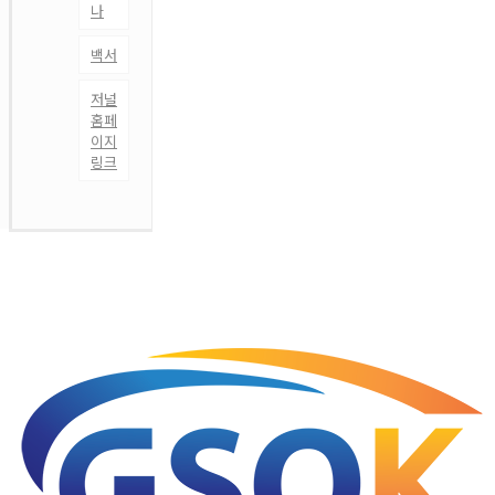
나
백서
저널
홈페
이지
링크