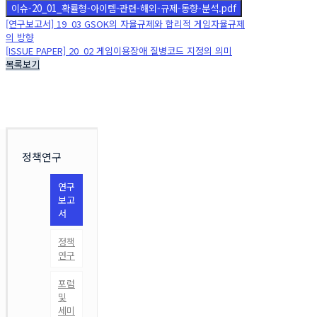
이슈-20_01_확률형-아이템-관련-해외-규제-동향-분석.pdf
[연구보고서] 19_03 GSOK의 자율규제와 합리적 게임자율규제
의 방향
[ISSUE PAPER] 20_02 게임이용장애 질병코드 지정의 의미
목록보기
정책연구
연구
보고
서
정책
연구
포럼
및
세미