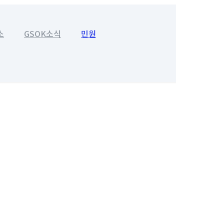
소
GSOK소식
민원