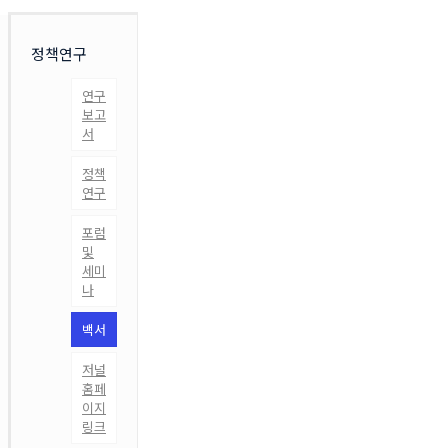
정책연구
연구
보고
서
정책
연구
포럼
및
세미
나
백서
저널
홈페
이지
링크