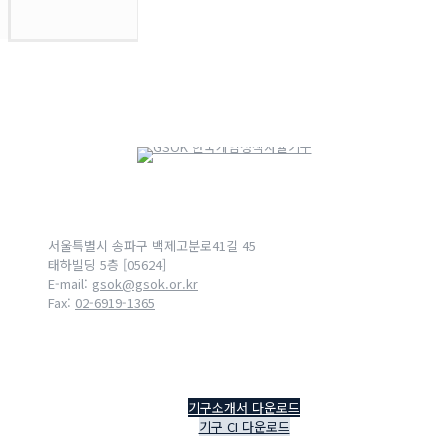
서울특별시 송파구 백제고분로41길 45
태하빌딩 5층 [05624]
E-mail:
gsok@gsok.or.kr
Fax:
02-6919-1365
기구소개서 다운로드
기구 CI 다운로드