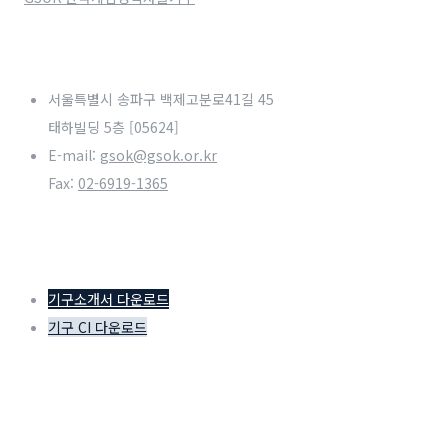
서울특별시 송파구 백제고분로41길 45
태하빌딩 5층 [05624]
E-mail:
gsok@gsok.or.kr
Fax:
02-6919-1365
기구소개서 다운로드
기구 CI 다운로드