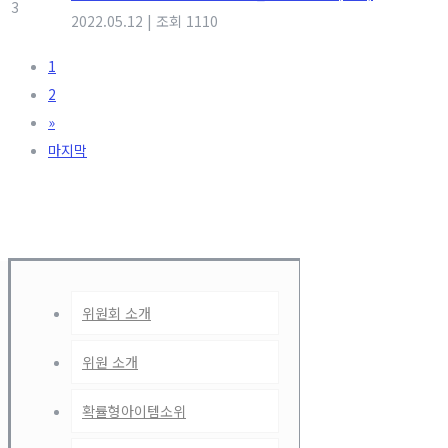
3
2022.05.12
|
조회 1110
1
2
»
마지막
위원회 소개
위원 소개
확률형아이템소위