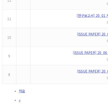
12
[연구보고서] 20_0
11
[ISSUE PAPER]
10
[ISSUE PAPER] 2
9
[ISSUE PAPER]
8
처음
«